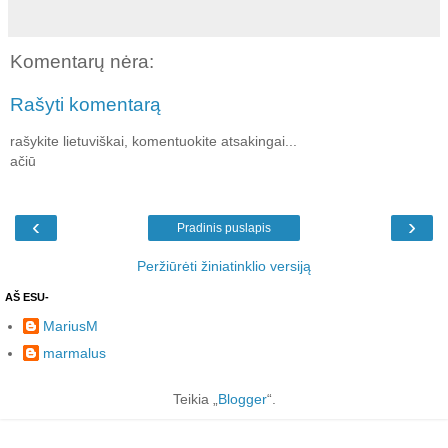
Komentarų nėra:
Rašyti komentarą
rašykite lietuviškai, komentuokite atsakingai...
ačiū
‹
›
Pradinis puslapis
Peržiūrėti žiniatinklio versiją
AŠ ESU-
MariusM
marmalus
Teikia „
Blogger
“.