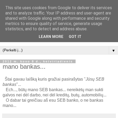
This site uses cookies from Google to deliver its services
marmalus
and to analyze traffic. Your IP address and user-agent are
shared with Google along with performance and security
metrics to ensure quality of service, generate usage
... čia mano tinklaraštis (blog'as), čia mano karalija, čia aš
statistics, and to detect and address abuse.
rašau ką noriu..., jei turite ką pasakyti- mielai išklausysiu, jei
LEARN MORE
GOT IT
neturite- eikite sau...
▼
2012 m. kovo 8 d., ketvirtadienis
mano bankas...
Štai gavau laišką kuris gražiai pasirašytas "
Jūsų SEB
bankas
"...
Ech..., būtų mano SEB bankas... nereikėtų man sukti
galvos nei dėl darbo, nei dėl kreditų, butų, automobilių...
O dabar tai greičiau aš esu SEB banko, o ne bankas
mano...