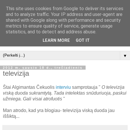
This site uses cookies from Google to deliver its services
marmalus
and to analyze traffic. Your IP address and user-agent are
shared with Google along with performance and security
metrics to ensure quality of service, generate usage
... čia mano tinklaraštis (blog'as), čia mano karalija, čia aš
statistics, and to detect and address abuse.
rašau ką noriu..., jei turite ką pasakyti- mielai išklausysiu, jei
LEARN MORE
GOT IT
neturite- eikite sau...
▼
2012 m. sausio 18 d., trečiadienis
televizija
Štai Algimantas Čekuolis
interviu
samprotauja "
O televizija
viską duoda sukramtytą. Tada intelektas snūduriuoja, paskui
užmiega. Gali visai atrofuotis
"
Man atrodo, kad yra blogiau- televizija viską duoda jau
iššiktą...